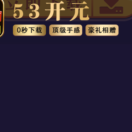
https://
910H1.COM
8ms
https://
910H2.COM
1ms